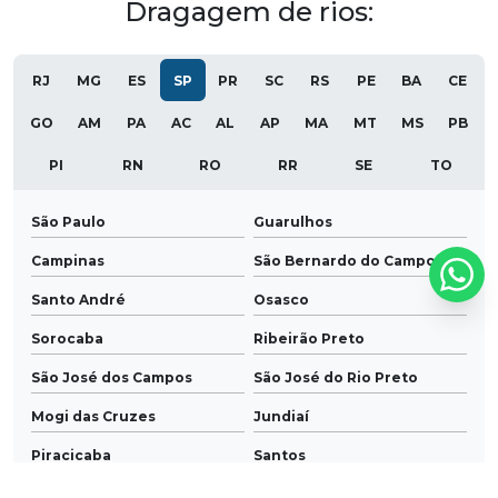
Dragagem de rios:
RJ
MG
ES
SP
PR
SC
RS
PE
BA
CE
GO
AM
PA
AC
AL
AP
MA
MT
MS
PB
PI
RN
RO
RR
SE
TO
São Paulo
Guarulhos
Campinas
São Bernardo do Campo
Santo André
Osasco
Sorocaba
Ribeirão Preto
São José dos Campos
São José do Rio Preto
Mogi das Cruzes
Jundiaí
Piracicaba
Santos
Mauá
Diadema