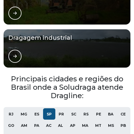
Dragagem industrial
Principais cidades e regiões do
Brasil onde a Soludraga atende
Dragline:
RJ
MG
ES
SP
PR
SC
RS
PE
BA
CE
GO
AM
PA
AC
AL
AP
MA
MT
MS
PB