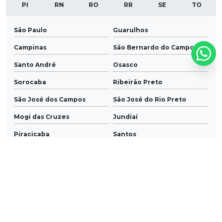
PI
RN
RO
RR
SE
TO
São Paulo
Guarulhos
Campinas
São Bernardo do Campo
Santo André
Osasco
Sorocaba
Ribeirão Preto
São José dos Campos
São José do Rio Preto
Mogi das Cruzes
Jundiaí
Piracicaba
Santos
Mauá
Diadema
Carapicuíba
Bauru
Itaquaquecetuba
Franca
Praia Grande
São Vicente
Barueri
Taubaté